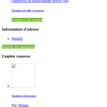
Entreprise de fourgonnette privée (6p)
Transfert de ville à aéroport
Postuler à un emploi
Informations d'adresse
Madrid
Obtenir des directions
Emplois connexes
Transferts d'aéroport
Par:
Heima