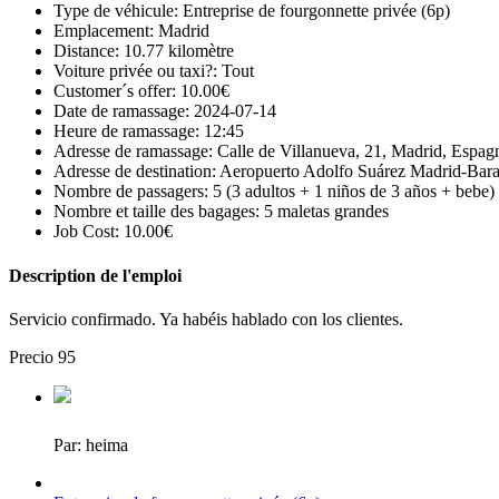
Type de véhicule:
Entreprise de fourgonnette privée (6p)
Emplacement:
Madrid
Distance:
10.77 kilomètre
Voiture privée ou taxi?:
Tout
Customer´s offer
:
10.00€
Date de ramassage:
2024-07-14
Heure de ramassage:
12:45
Adresse de ramassage:
Calle de Villanueva
, 21, Madrid, Espag
Adresse de destination:
Aeropuerto Adolfo Suárez Madrid-Bar
Nombre de passagers:
5 (3
adultos
+ 1
niños de
3
años
+
bebe
)
Nombre et taille des bagages:
5
maletas grandes
Job Cost
:
10.00€
Description de l'emploi
Servicio confirmado
.
Ya habéis hablado con los clientes
.
Precio
95
Par:
heima