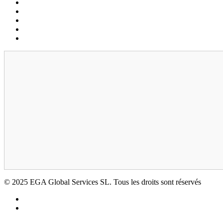
Fournisseurs de conditions
Politique de confidentialité
Biscuits
Mentions légales
Le RGPD
© 2025 EGA Global Services SL. Tous les droits sont réservés